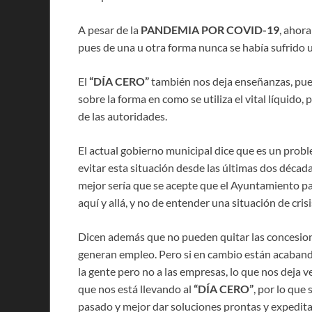
A pesar de la
PANDEMIA POR COVID-19
, ahor
pues de una u otra forma nunca se había sufrido u
El
“DÍA CERO”
también nos deja enseñanzas, pu
sobre la forma en como se utiliza el vital líquido, 
de las autoridades.
El actual gobierno municipal dice que es un prob
evitar esta situación desde las últimas dos décad
mejor sería que se acepte que el Ayuntamiento par
aquí y allá, y no de entender una situación de cris
Dicen además que no pueden quitar las concesio
generan empleo. Pero si en cambio están acabando 
la gente pero no a las empresas, lo que nos deja v
que nos está llevando al
“DÍA CERO”
, por lo que
pasado y mejor dar soluciones prontas y expedita