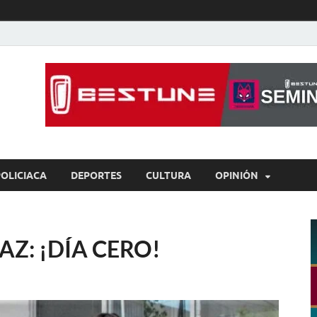
íaBCS
o de libre expresión
POLICIACA
DEPORTES
CULTURA
OPINIÓN
Z: ¡DÍA CERO!