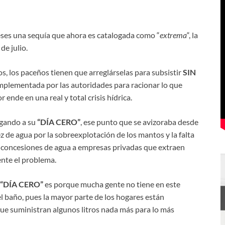
es una sequía que ahora es catalogada como “
extrema
“, la
de julio.
, los paceños tienen que arreglárselas para subsistir
SIN
 implementada por las autoridades para racionar lo que
ende en una real y total crisis hídrica.
egando a su
“DÍA CERO”
, ese punto que se avizoraba desde
ez de agua por la sobreexplotación de los mantos y la falta
n concesiones de agua a empresas privadas que extraen
ente el problema.
“DÍA CERO”
es porque mucha gente no tiene en este
l baño, pues la mayor parte de los hogares están
que suministran algunos litros nada más para lo más