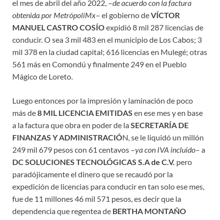
el mes de abril del año 2022, –
de acuerdo con la factura
obtenida por MetrópoliMx
– el gobierno de
VÍCTOR
MANUEL CASTRO COSÍO
expidió 8 mil 287 licencias de
conducir. O sea 3 mil 483 en el municipio de Los Cabos; 3
mil 378 en la ciudad capital; 616 licencias en Mulegé; otras
561 más en Comondú y finalmente 249 en el Pueblo
Mágico de Loreto.
Luego entonces por la impresión y laminación de poco
más de
8 MIL LICENCIA EMITIDAS
en ese mes y en base
a la factura que obra en poder de la
SECRETARÍA DE
FINANZAS Y ADMINISTRACIÓ
N, se le liquidó un millón
249 mil 679 pesos con 61 centavos –
ya con IVA incluido
– a
DC SOLUCIONES TECNOLÓGICAS S.A de C.V.
pero
paradójicamente el dinero que se recaudó por la
expedición de licencias para conducir en tan solo ese mes,
fue de 11 millones 46 mil 571 pesos, es decir que la
dependencia que regentea de
BERTHA MONTAÑO