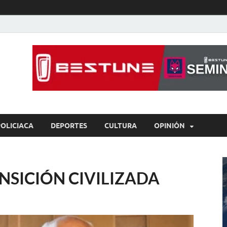
íaBCS
o de libre expresión
POLICIACA
DEPORTES
CULTURA
OPINIÓN
SICIÓN CIVILIZADA