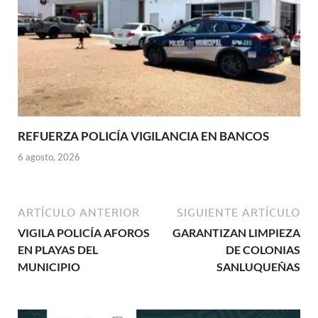
REFUERZA POLICÍA VIGILANCIA EN BANCOS
6 agosto, 2026
ARTÍCULO ANTERIOR
SIGUIENTE ARTÍCULO
VIGILA POLICÍA AFOROS
GARANTIZAN LIMPIEZA
EN PLAYAS DEL
DE COLONIAS
MUNICIPIO
SANLUQUEÑAS