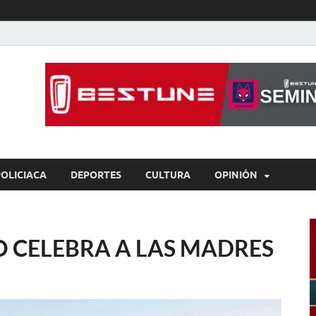
íaBCS
o de libre expresión
POLICIACA
DEPORTES
CULTURA
OPINIÓN
 CELEBRA A LAS MADRES