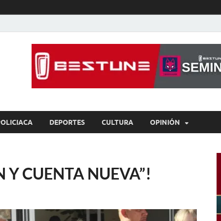
íaBCS
o de libre expresión
POLICIACA
DEPORTES
CULTURA
OPINIÓN
N Y CUENTA NUEVA”!