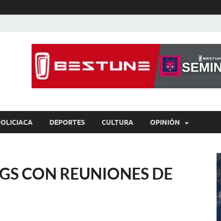
íaBCS
o de libre expresión
POLICIACA
DEPORTES
CULTURA
OPINIÓN
GS CON REUNIONES DE