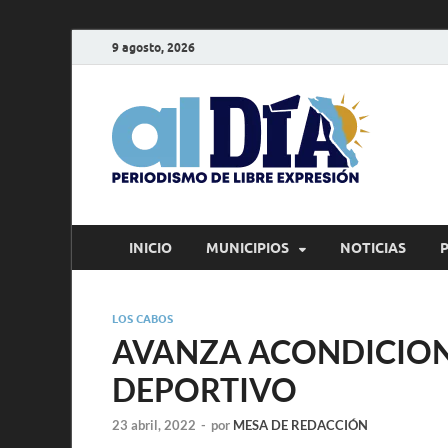
9 agosto, 2026
alD
Periodism
INICIO
MUNICIPIOS
NOTICIAS
LOS CABOS
AVANZA ACONDICIO
DEPORTIVO
23 abril, 2022
-
por
MESA DE REDACCIÓN