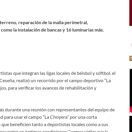
terreno, reparación de la malla perimetral,
í como la instalación de bancas y 16 luminarias más.
stas que integran las ligas locales de béisbol y sóftbol, el
seña, realizó un recorrido por el campo deportivo “La
jos, para verificar los avances de rehabilitación y
rás durante una reunión con representantes del equipo de
tud para usar el campo “La Choyera” por una corta
ue beneficien tanto a deportistas locales como a sus
encuentre en óptimas condiciones: “
vamos vigilar que le