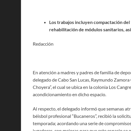
Los trabajos incluyen compactación del 
rehabilitación de módulos sanitarios, as
Redacción
En atención a madres y padres de familia de deporti
delegado de Cabo San Lucas, Raymundo Zamora Ce
Choyera”, el cual se ubica en la colonia Los Cangre
acondicionamiento en dicho espacio.
Al respecto, el delegado informó que semanas at
béisbol profesional “Bucaneros”, recibió la solici
temporada; acordando una serie de compromisos q
jugadores, con mejoras para que este espacio se 