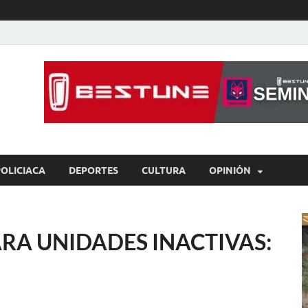
íaBCS
o de libre expresión
POLICIACA
DEPORTES
CULTURA
OPINIÓN
RA UNIDADES INACTIVAS: