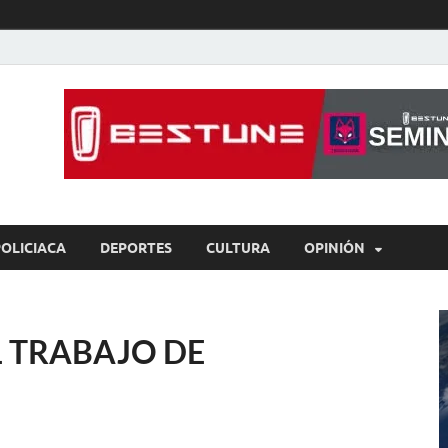
íaBCS
o de libre expresión
POLICIACA
DEPORTES
CULTURA
OPINIÓN
 TRABAJO DE