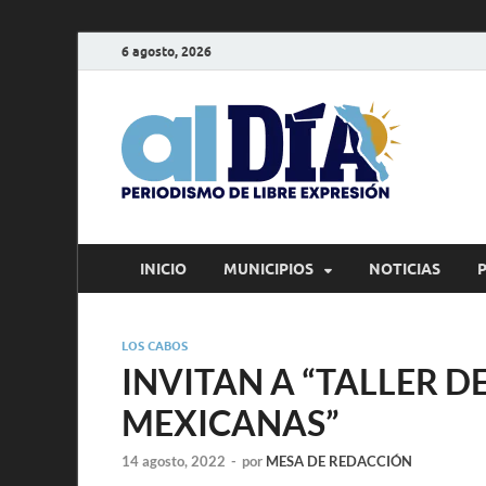
6 agosto, 2026
alD
Periodism
INICIO
MUNICIPIOS
NOTICIAS
LOS CABOS
INVITAN A “TALLER D
MEXICANAS”
14 agosto, 2022
-
por
MESA DE REDACCIÓN