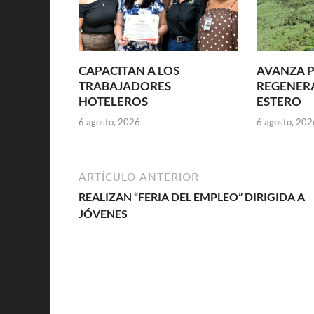
CAPACITAN A LOS
AVANZA P
TRABAJADORES
REGENER
HOTELEROS
ESTERO
6 agosto, 2026
6 agosto, 202
ARTÍCULO ANTERIOR
REALIZAN “FERIA DEL EMPLEO” DIRIGIDA A
JÓVENES