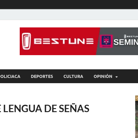
íaBCS
o de libre expresión
POLICIACA
DEPORTES
CULTURA
OPINIÓN
E LENGUA DE SEÑAS