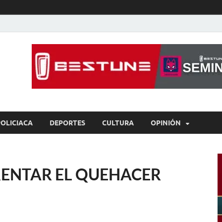
íaBCS
o de libre expresión
POLICIACA
DEPORTES
CULTURA
OPINIÓN
RENTAR EL QUEHACER