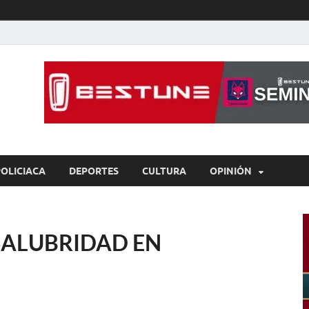
íaBCS
o de libre expresión
POLICIACA
DEPORTES
CULTURA
OPINIÓN
SALUBRIDAD EN