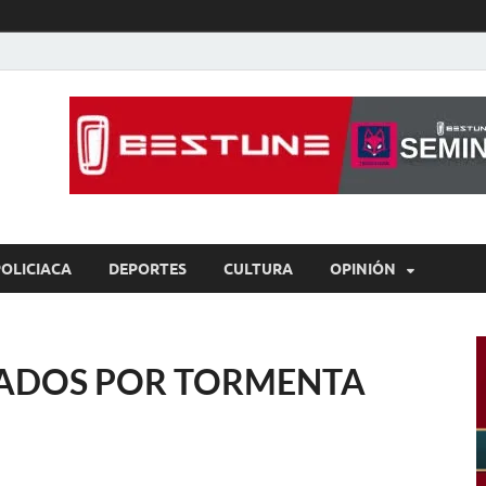
íaBCS
o de libre expresión
POLICIACA
DEPORTES
CULTURA
OPINIÓN
JADOS POR TORMENTA