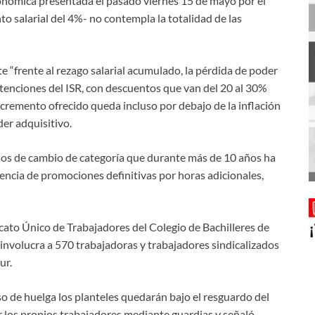
económica presentada el pasado viernes 15 de mayo por el
o salarial del 4%- no contempla la totalidad de las
e “frente al rezago salarial acumulado, la pérdida de poder
retenciones del ISR, con descuentos que van del 20 al 30%
incremento ofrecido queda incluso por debajo de la inflación
er adquisitivo.
os de cambio de categoría que durante más de 10 años ha
tencia de promociones definitivas por horas adicionales,
cato Único de Trabajadores del Colegio de Bachilleres de
involucra a 570 trabajadoras y trabajadores sindicalizados
ur.
o de huelga los planteles quedarán bajo el resguardo del
or los propios trabajadores mediante guardias y señaló