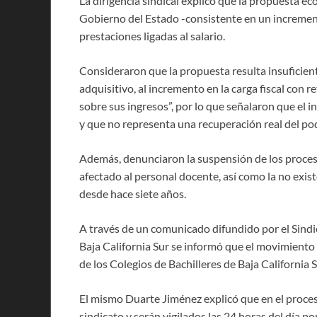
La dirigencia sindical explicó que la propuesta 
Gobierno del Estado -consistente en un increment
prestaciones ligadas al salario.
Consideraron que la propuesta resulta insuficient
adquisitivo, al incremento en la carga fiscal con 
sobre sus ingresos”, por lo que señalaron que el 
y que no representa una recuperación real del pod
Además, denunciaron la suspensión de los proces
afectado al personal docente, así como la no exis
desde hace siete años.
A través de un comunicado difundido por el Sindi
Baja California Sur se informó que el movimiento 
de los Colegios de Bachilleres de Baja California S
El mismo Duarte Jiménez explicó que en el proces
sindicato y serán vigilados las 24 horas del día p