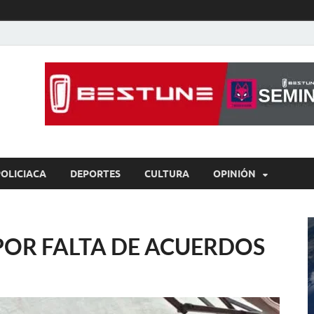
íaBCS
o de libre expresión
POLICIACA
DEPORTES
CULTURA
OPINIÓN
POR FALTA DE ACUERDOS