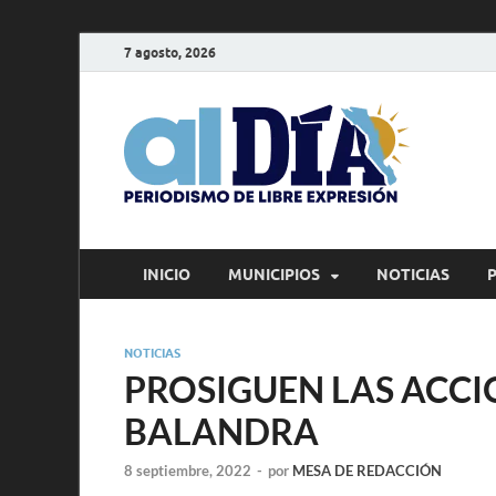
7 agosto, 2026
alD
Periodism
INICIO
MUNICIPIOS
NOTICIAS
NOTICIAS
PROSIGUEN LAS ACCI
BALANDRA
8 septiembre, 2022
-
por
MESA DE REDACCIÓN