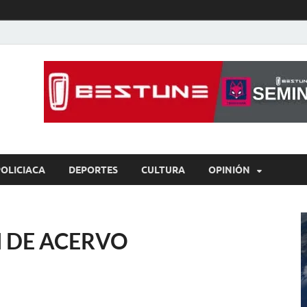
íaBCS
o de libre expresión
POLICIACA
DEPORTES
CULTURA
OPINIÓN
 DE ACERVO