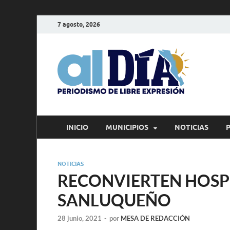
7 agosto, 2026
alD
Periodism
INICIO
MUNICIPIOS
NOTICIAS
NOTICIAS
RECONVIERTEN HOSP
SANLUQUEÑO
28 junio, 2021
-
por
MESA DE REDACCIÓN