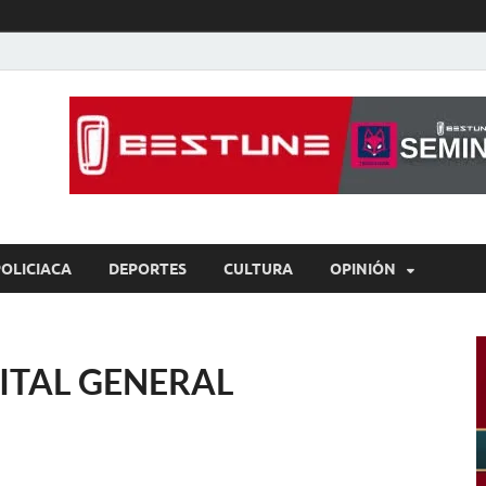
íaBCS
o de libre expresión
POLICIACA
DEPORTES
CULTURA
OPINIÓN
ITAL GENERAL