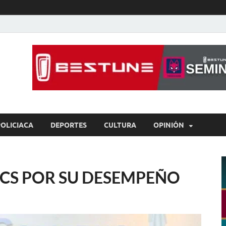
íaBCS
o de libre expresión
POLICIACA
DEPORTES
CULTURA
OPINIÓN
BCS POR SU DESEMPEÑO