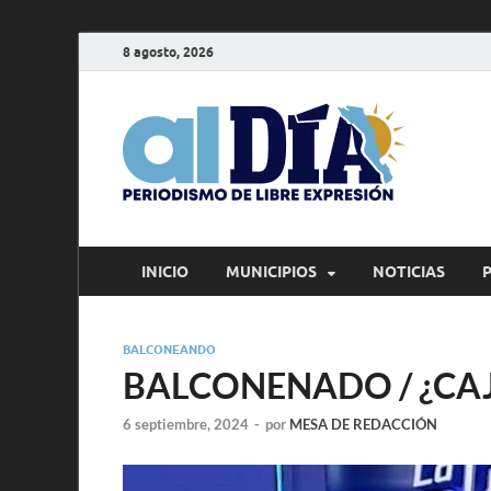
8 agosto, 2026
alD
Periodism
INICIO
MUNICIPIOS
NOTICIAS
BALCONEANDO
BALCONENADO / ¿CAJ
6 septiembre, 2024
-
por
MESA DE REDACCIÓN