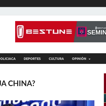
íaBCS
o de libre expresión
POLICIACA
DEPORTES
CULTURA
OPINIÓN
A CHINA?