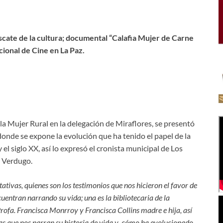
scate de la cultura; documental “Calafia Mujer de Carne
cional de Cine en La Paz.
 la Mujer Rural en la delegación de Miraflores, se presentó
onde se expone la evolución que ha tenido el papel de la
el siglo XX, así lo expresó el cronista municipal de Los
a Verdugo.
ativas, quienes son los testimonios que nos hicieron el favor de
uentran narrando su vida; una es la bibliotecaria de la
ofa. Francisca Monrroy y Francisca Collins madre e hija, así
s que nos narran su historia de vida y cómo ha evolucionado.