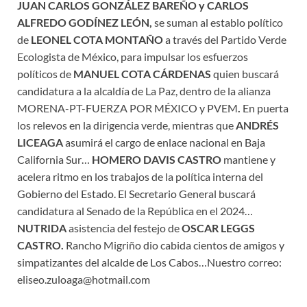
JUAN CARLOS GONZÁLEZ BAREÑO y CARLOS
ALFREDO GODÍNEZ LEÓN,
se suman al establo político
de
LEONEL COTA MONTAÑO
a través del Partido Verde
Ecologista de México, para impulsar los esfuerzos
políticos de
MANUEL COTA CÁRDENAS
quien buscará
candidatura a la alcaldía de La Paz, dentro de la alianza
MORENA-PT-FUERZA POR MÉXICO y PVEM
.
En puerta
los relevos en la dirigencia verde, mientras que
ANDRÉS
LICEAGA
asumirá el cargo de enlace nacional en Baja
California Sur…
HOMERO DAVIS CASTRO
mantiene y
acelera ritmo en los trabajos de la política interna del
Gobierno del Estado. El Secretario General buscará
candidatura al Senado de la República en el 2024…
NUTRIDA
asistencia del festejo de
OSCAR LEGGS
CASTRO.
Rancho Migriño dio cabida cientos de amigos y
simpatizantes del alcalde de Los Cabos…Nuestro correo:
eliseo.zuloaga@hotmail.com