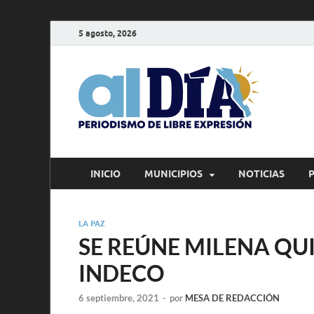
5 agosto, 2026
alD
Periodism
INICIO
MUNICIPIOS
NOTICIAS
LA PAZ
SE REÚNE MILENA QU
INDECO
6 septiembre, 2021
-
por
MESA DE REDACCIÓN