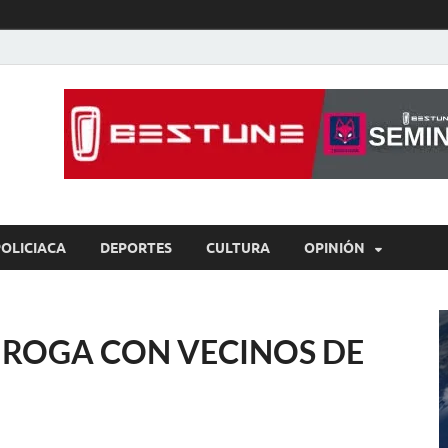
íaBCS
o de libre expresión
POLICIACA
DEPORTES
CULTURA
OPINIÓN
IROGA CON VECINOS DE