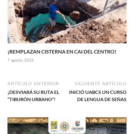
¡REMPLAZAN CISTERNA EN CAI DEL CENTRO!
7 agosto, 2026
ARTÍCULO ANTERIOR
SIGUIENTE ARTÍCULO
¡DESVIARÁ SU RUTA EL
INICIÓ UABCS UN CURSO
“TIBURÓN URBANO”!
DE LENGUA DE SEÑAS